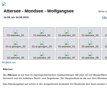
Attersee - Mondsee - Wolfgangsee
Gehe zu
Üb
14.08. bis 16.08.2019
01-attersee_01
01-attersee_02
01-attersee_03
01-attersee_04
0
01-st georgen_02
01-st georgen_03
02-attersee_01
02-attersee_02
0
02-attersee_05
02-attersee_06
02-attersee_07
02-attersee_08
0
PICBOX.net
Attersee
Der
Attersee
ist ein See im oberösterreichischen Salzkammergut. Mit über 46 km² Wasserfläche 
fischreich und ein beliebtes Tauch- und Segelrevier. Der Hauptzufluss ist die aus dem Mon
Das Atterseegebiet war schon in der Jungsteinzeit besiedelt. Am Nordende des Sees wurden Ü