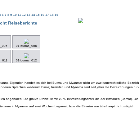
5
6
7
8
9
10
11
12
13
14
15
16
17
18
19
cht Reiseberichte
a_005
01-burma_006
a_011
01-burma_012
annt. Eigentlich handelt es sich bei Burma und Myanmar nicht um zwei unterschiedliche Bezei
nderen Sprachen wiederum Birma) herleitet, und Myanma sind seit jeher die Bezeichnungen für 
hnien angehören. Die größte Ethnie ist mit 70 % Bevölkerungsanteil die der Birmanen (Bamar). Di
altsdauer in Myanmar auf zwei Wochen begrenzt, bzw. die Einreise war überhaupt nicht möglich.