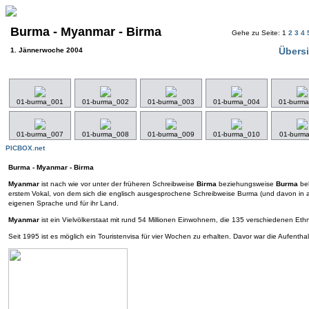
Burma - Myanmar - Birma
Gehe zu Seite: 1
2
3
4
Übersi
1. Jännerwoche 2004
01-burma_001
01-burma_002
01-burma_003
01-burma_004
01-burm
01-burma_007
01-burma_008
01-burma_009
01-burma_010
01-burm
PICBOX.net
Burma - Myanmar - Birma
Myanmar
ist nach wie vor unter der früheren Schreibweise
Birma
beziehungsweise
Burma
bek
erstem Vokal, von dem sich die englisch ausgesprochene Schreibweise Burma (und davon in a
eigenen Sprache und für ihr Land.
Myanmar
ist ein Vielvölkerstaat mit rund 54 Millionen Einwohnern, die 135 verschiedenen Et
Seit 1995 ist es möglich ein Touristenvisa für vier Wochen zu erhalten. Davor war die Aufenth