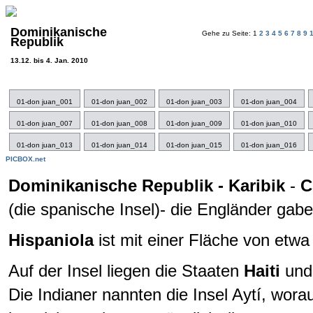
Dominikanische
Gehe zu Seite: 1
2
3
4
5
6
7
8
9
Republik
13.12. bis 4. Jan. 2010
01-don juan_001
01-don juan_002
01-don juan_003
01-don juan_004
01-don juan_007
01-don juan_008
01-don juan_009
01-don juan_010
01-don juan_013
01-don juan_014
01-don juan_015
01-don juan_016
PICBOX.net
Dominikanische Republik - Karibik
-
C
(die spanische Insel)- die Engländer gab
Hispaniola
ist mit einer Fläche von etwa
Auf der Insel liegen die Staaten
Haiti
un
Die Indianer nannten die Insel Aytí, wora