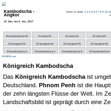
Kambodscha -
Gehe zu Seite: 1
2
3
4
5
6
7
8
9
10
1
Angkor
15. Dez. bis 6. Jän. 2017
00-kambodscha-00
01-doha-01
01-doha-02
01-doha-03
02-bangkok-03
02-bangkok-04
02-bangkok-05
02-bangkok-06
03-kambodscha-3
03-kambodscha-4
03-kambodscha-6
03-kambodscha-8
PICBOX.net
Königreich Kambodscha
Das
Königreich Kambodscha
ist umgeb
Deutschland.
Phnom Penh
ist die Haup
der zehn längsten Flüsse der Welt. Im Z
Landschaftsbild ist geprägt durch eine Z