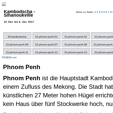
Kambodscha -
Gehe zu Seite: 1
2
3
4
5
6
7
8
Sihanoukville
15. Dez. bis 6. Jän. 2017
00-kambodscha
01-phnom penh-01
01-phnom penh-02
01-phnom penh
01-phnom penh-06
01-phnom penh-07
01-phnom penh-08
01-phnom penh
01-phnom penh-11
01-phnom penh-12
01-phnom penh-13
01-phnom penh
PICBOX.net
Phnom Penh
Phnom Penh
ist die Hauptstadt Kambod
einem Zufluss des Mekong. Die Stadt h
künstlichen 27 Meter hohen Hügel erric
kein Haus über fünf Stockwerke hoch, nur