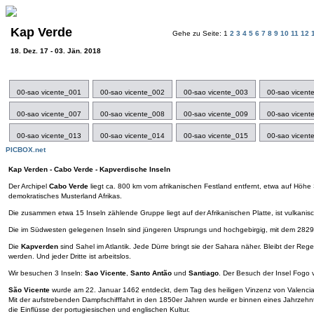
Kap Verde
Gehe zu Seite: 1
2
3
4
5
6
7
8
9
10
11
12
18. Dez. 17 - 03. Jän. 2018
00-sao vicente_001
00-sao vicente_002
00-sao vicente_003
00-sao vicent
00-sao vicente_007
00-sao vicente_008
00-sao vicente_009
00-sao vicent
00-sao vicente_013
00-sao vicente_014
00-sao vicente_015
00-sao vicent
PICBOX.net
Kap Verden - Cabo Verde - Kapverdische Inseln
Der Archipel
Cabo Verde
liegt ca. 800 km vom afrikanischen Festland entfernt, etwa auf Höhe 
demokratisches Musterland Afrikas.
Die zusammen etwa 15 Inseln zählende Gruppe liegt auf der Afrikanischen Platte, ist vulkani
Die im Südwesten gelegenen Inseln sind jüngeren Ursprungs und hochgebirgig, mit dem 2829
Die
Kapverden
sind Sahel im Atlantik. Jede Dürre bringt sie der Sahara näher. Bleibt der R
werden. Und jeder Dritte ist arbeitslos.
Wir besuchen 3 Inseln:
Sao Vicente
,
Santo Antão
und
Santiago
. Der Besuch der Insel Fogo 
São Vicente
wurde am 22. Januar 1462 entdeckt, dem Tag des heiligen Vinzenz von Valencia.
Mit der aufstrebenden Dampfschifffahrt in den 1850er Jahren wurde er binnen eines Jahrzehnt
die Einflüsse der portugiesischen und englischen Kultur.