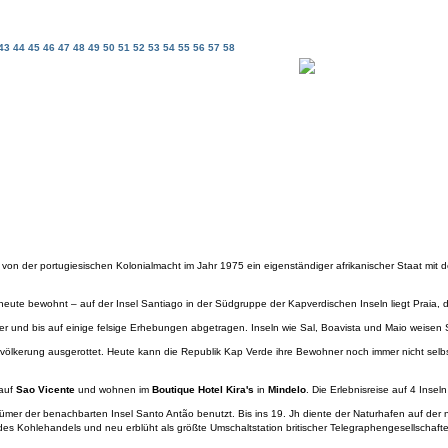
43
44
45
46
47
48
49
50
51
52
53
54
55
56
57
58
 von der portugiesischen Kolonialmacht im Jahr 1975 ein eigenständiger afrikanischer Staat mit 
heute bewohnt – auf der Insel Santiago in der Südgruppe der Kapverdischen Inseln liegt Praia, 
ter und bis auf einige felsige Erhebungen abgetragen. Inseln wie Sal, Boavista und Maio wei
evölkerung ausgerottet. Heute kann die Republik Kap Verde ihre Bewohner noch immer nicht selbs
 auf
Sao Vicente
und wohnen im
Boutique Hotel Kira's
in
Mindelo
. Die Erlebnisreise auf 4 Insel
er der benachbarten Insel Santo Antão benutzt. Bis ins 19. Jh diente der Naturhafen auf der 
s Kohlehandels und neu erblüht als größte Umschaltstation britischer Telegraphengesellschaften