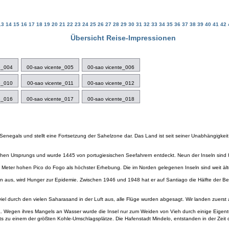
13
14
15
16
17
18
19
20
21
22
23
24
25
26
27
28
29
30
31
32
33
34
35
36
37
38
39
40
41
42
Übersicht Reise-Impressionen
e_004
00-sao vicente_005
00-sao vicente_006
e_010
00-sao vicente_011
00-sao vicente_012
e_016
00-sao vicente_017
00-sao vicente_018
Senegals und stellt eine Fortsetzung der Sahelzone dar. Das Land ist seit seiner Unabhängigkeit
schen Ursprungs und wurde 1445 von portugiesischen Seefahrern entdeckt. Neun der Inseln sind 
 Meter hohen Pico do Fogo als höchster Erhebung. Die im Norden gelegenen Inseln sind weit äl
egen aus, wird Hunger zur Epidemie. Zwischen 1946 und 1948 hat er auf Santiago die Hälfte der B
viel durch den vielen Saharasand in der Luft aus, alle Flüge wurden abgesagt. Wir landen zuerst
 Wegen ihres Mangels an Wasser wurde die Insel nur zum Weiden von Vieh durch einige Eigentüm
s zu einem der größten Kohle-Umschlagsplätze. Die Hafenstadt Mindelo, entstanden in der Zeit de