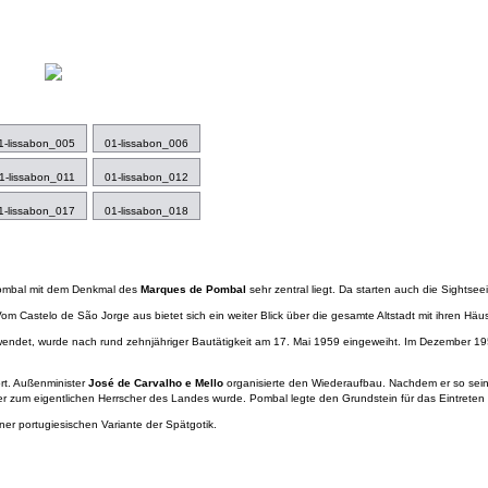
1-lissabon_005
01-lissabon_006
1-lissabon_011
01-lissabon_012
1-lissabon_017
01-lissabon_018
Pombal mit dem Denkmal des
Marques de Pombal
sehr zentral liegt. Da starten auch die Sights
 Vom Castelo de São Jorge aus bietet sich ein weiter Blick über die gesamte Altstadt mit ihren H
uwendet, wurde nach rund zehnjähriger Bautätigkeit am 17. Mai 1959 eingeweiht. Im Dezember 195
rt. Außenminister
José de Carvalho e Mello
organisierte den Wiederaufbau. Nachdem er so sein 
ser zum eigentlichen Herrscher des Landes wurde. Pombal legte den Grundstein für das Eintreten
iner portugiesischen Variante der Spätgotik.