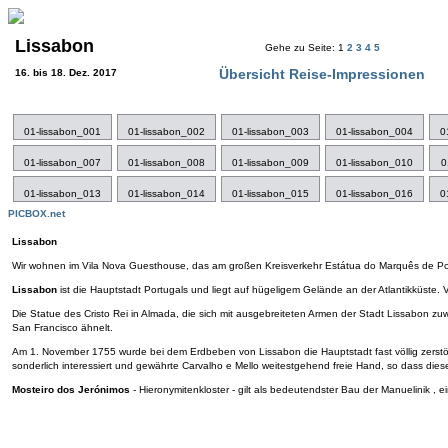
Lissabon
Gehe zu Seite: 1
2
3
4
5
Übersicht Reise-Impressionen
16. bis 18. Dez. 2017
01-lissabon_001
01-lissabon_002
01-lissabon_003
01-lissabon_004
0
01-lissabon_007
01-lissabon_008
01-lissabon_009
01-lissabon_010
0
01-lissabon_013
01-lissabon_014
01-lissabon_015
01-lissabon_016
0
PICBOX.net
Lissabon
Wir wohnen im Vila Nova Guesthouse, das am großen Kreisverkehr Estátua do Marquês de 
Lissabon
ist die Hauptstadt Portugals und liegt auf hügeligem Gelände an der Atlantikküste.
Die Statue des Cristo Rei in Almada, die sich mit ausgebreiteten Armen der Stadt Lissabon z
San Francisco ähnelt.
Am 1. November 1755 wurde bei dem Erdbeben von Lissabon die Hauptstadt fast völlig zerstö
sonderlich interessiert und gewährte Carvalho e Mello weitestgehend freie Hand, so dass die
Mosteiro dos Jerónimos
- Hieronymitenkloster - gilt als bedeutendster Bau der Manuelinik , e