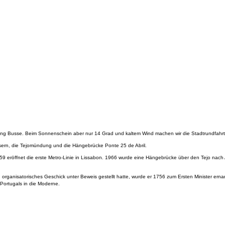
eeing Busse. Beim Sonnenschein aber nur 14 Grad und kaltem Wind machen wir die Stadtrundfahrt
äusern, die Tejomündung und die Hängebrücke Ponte 25 de Abril.
9 eröffnet die erste Metro-Linie in Lissabon. 1966 wurde eine Hängebrücke über den Tejo nach A
organisatorisches Geschick unter Beweis gestellt hatte, wurde er 1756 zum Ersten Minister ern
 Portugals in die Moderne.