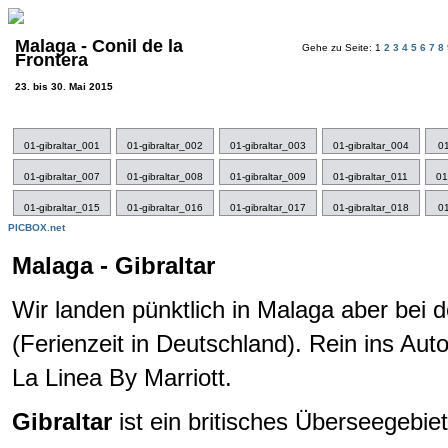
Malaga - Conil de la
Gehe zu Seite: 1
2
3
4
5
6
7
8
Frontera
23. bis 30. Mai 2015
01-gibraltar_001
01-gibraltar_002
01-gibraltar_003
01-gibraltar_004
01
01-gibraltar_007
01-gibraltar_008
01-gibraltar_009
01-gibraltar_011
01
01-gibraltar_015
01-gibraltar_016
01-gibraltar_017
01-gibraltar_018
01
PICBOX.net
Malaga - Gibraltar
Wir landen pünktlich in Malaga aber bei 
(Ferienzeit in Deutschland). Rein ins Au
La Linea By Marriott.
Gibraltar
ist ein britisches Überseegebie