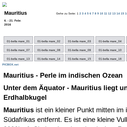
Mauritius
Gehe zu Seite: 1
2
3
4
5
6
7
8
9
10
11
12
13
14
15
6. - 21. Febr.
2016
01-bella mare_01
01-bella mare_02
01-bella mare_03
01-bella mare_04
01-bella mare_07
01-bella mare_08
01-bella mare_09
01-bella mare_10
01-bella mare_13
01-bella mare_14
01-bella mare_15
01-bella mare_16
PICBOX.net
Mauritius - Perle im indischen Ozean
Unter dem Äquator - Mauritius liegt u
Erdhalbkugel
Mauritius
ist ein kleiner Punkt mitten 
Südafrikas entfernt. Es ist eine kleine V