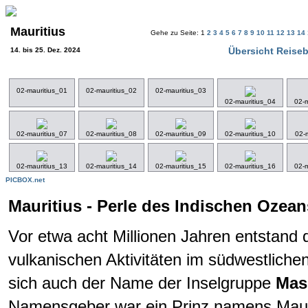
Mauritius
Gehe zu Seite: 1
2
3
4
5
6
7
8
9
10
11
12
13
14
Übersicht Reiseb
14. bis 25. Dez. 2024
02-mauritius_01
02-mauritius_02
02-mauritius_03
02-mauritius_04
02-m
02-mauritius_07
02-mauritius_08
02-mauritius_09
02-mauritius_10
02-m
02-mauritius_13
02-mauritius_14
02-mauritius_15
02-mauritius_16
02-m
PICBOX.net
Mauritius - Perle des Indischen Ozean
Vor etwa acht Millionen Jahren entstand 
vulkanischen Aktivitäten im südwestliche
sich auch der Name der Inselgruppe
Mas
Namensgeber war ein Prinz namens Maurit