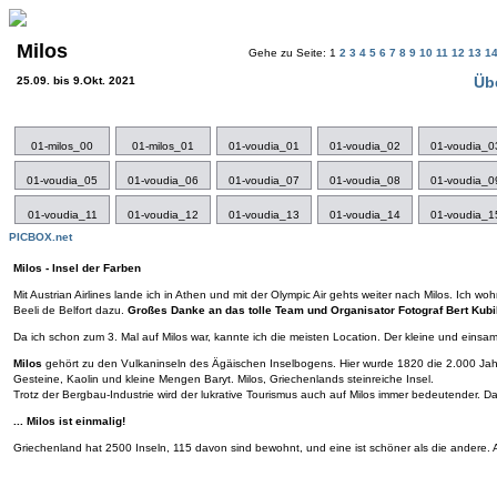
Milos
Gehe zu Seite: 1
2
3
4
5
6
7
8
9
10
11
12
13
1
Üb
25.09. bis 9.Okt. 2021
01-milos_00
01-milos_01
01-voudia_01
01-voudia_02
01-voudia_0
01-voudia_05
01-voudia_06
01-voudia_07
01-voudia_08
01-voudia_0
01-voudia_11
01-voudia_12
01-voudia_13
01-voudia_14
01-voudia_1
PICBOX.net
Milos - Insel der Farben
Mit Austrian Airlines lande ich in Athen und mit der Olympic Air gehts weiter nach Milos. Ich wo
Beeli de Belfort dazu.
Großes Danke an das tolle Team und Organisator Fotograf Bert Kubi
Da ich schon zum 3. Mal auf Milos war, kannte ich die meisten Location. Der kleine und eins
Milos
gehört zu den Vulkaninseln des Ägäischen Inselbogens. Hier wurde 1820 die 2.000 Jahre
Gesteine, Kaolin und kleine Mengen Baryt. Milos, Griechenlands steinreiche Insel.
Trotz der Bergbau-Industrie wird der lukrative Tourismus auch auf Milos immer bedeutender. D
... Milos ist einmalig!
Griechenland hat 2500 Inseln, 115 davon sind bewohnt, und eine ist schöner als die andere. 