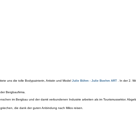
tete uns die tolle Bodypainterin, Artistin und Model
Julie Böhm - Julie Boehm ART
. In der 2. 
 der Bergbaufirma.
enschen im Bergbau und der damit verbundenen Industrie arbeiten als im Tourismussektor. Abgeba
rdgriechen, die dank der guten Anbindung nach Milos reisen.