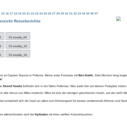
4
15
16
17
18
19
20
21
22
23
24
25
26
27
28
29
30
31
32
33
34
35
36
37
ersicht Reiseberichte
3
01-voudia_04
9
01-voudia_10
5
01-voudia_16
hne im Captain Stavros in Pollonia. Meine erste Fotoreise mit
Bert Kubik
. Zwei Wochen lang beglei
k!
ame
Strand Voudia
befindet sich in der Nähe Pollonias. Man parkt hier am kleinen Parkplatz neben
 alte Venus von Milos entdeckt. Milos ist eine der wenigen griechischen Inseln, auf der mehr M
abei entwickelt sich die Insel vor allem zum Erholungsort für besser verdienende Athener und No
Am allerschönsten sind die
Kykladen
mit ihren weißen Kubushäuschen.