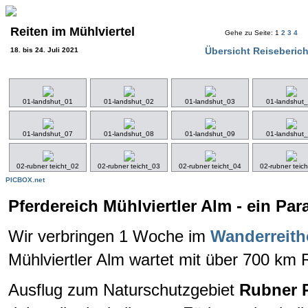
Reiten im Mühlviertel
Gehe zu Seite: 1
2
3
4
Übersicht Reiseberich
18. bis 24. Juli 2021
01-landshut_01
01-landshut_02
01-landshut_03
01-landshut
01-landshut_07
01-landshut_08
01-landshut_09
01-landshut
02-rubner teicht_02
02-rubner teicht_03
02-rubner teicht_04
02-rubner teic
PICBOX.net
Pferdereich Mühlviertler Alm - ein Par
Wir verbringen 1 Woche im
Wanderreith
Mühlviertler Alm wartet mit über 700 km 
Ausflug zum Naturschutzgebiet
Rubner 