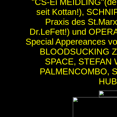
"CS-Ei MEIDLING"(der
seit Kottan!), SCHN
Praxis des St.Mar
Dr.LeFett!) und OPE
Special Appereances
BLOODSUCKING Z
SPACE, STEFAN 
PALMENCOMBO, S
HUBE