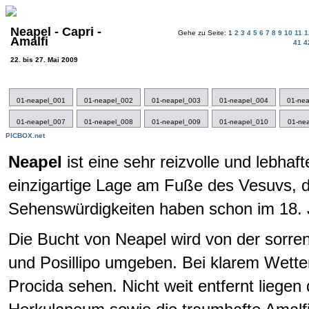
Neapel - Capri -
Gehe zu Seite: 1
2
3
4
5
6
7
8
9
10
11
Amalfi
41
4
22. bis 27. Mai 2009
01-neapel_001
01-neapel_002
01-neapel_003
01-neapel_004
01-ne
01-neapel_007
01-neapel_008
01-neapel_009
01-neapel_010
01-ne
PICBOX.net
Neapel
ist eine sehr reizvolle und lebhaf
einzigartige Lage am Fuße des Vesuvs, d
Sehenswürdigkeiten haben schon im 18. J
Die Bucht von Neapel wird von der sorre
und Posillipo umgeben. Bei klarem Wette
Procida sehen. Nicht weit entfernt lieg