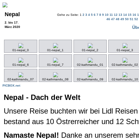
Nepal
Gehe zu Seite: 1
2
3
4
5
6
7
8
9
10
11
12
13
14
15
16
46
47
48
49
50
51
52
2. bis 17.
Übe
März 2020
01-nepal_0
01-nepal_1
01-nepal_2
01-nepal_3
01-nepal_6
01-nepal_7
02-kathmandu_01
02-kathmandu_02
02-kathmandu_07
02-kathmandu_08
02-kathmandu_09
02-kathmandu_10
PICBOX.net
Nepal - Dach der Welt
Unsere Reise buchten wir bei Lidl Reisen
bestand aus 10 Östrerreicher und 12 Sch
Namaste Nepal!
Danke an unserem sehr 