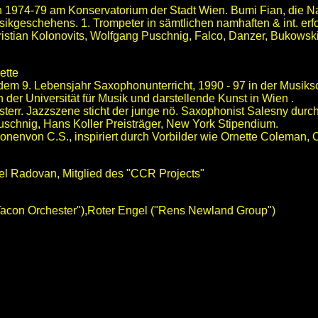
on 1974-79 am Konservatorium der Stadt Wien. Bumi Fian, die N
sikgeschehens. 1. Trompeter in sämtlichen namhaften & int. erf
ristian Kolonovits, Wolfgang Puschnig, Falco, Danzer, Bukowski
.
ette
dem 9. Lebensjahr Saxophonunterricht, 1990 - 97 in der Musiksc
 der Universität für Musik und darstellende Kunst in Wien .
terr. Jazzszene sticht der junge nö. Saxophonist Salesny durch
schnig, Hans Koller Preisträger, New York Stipendium.
nenvon C.S., inspiriert durch Vorbilder wie Ornette Coleman, C
ael Radovan, Mitglied des "CCR Projects"
("Tacon Orchester"),Roter Engel ("Rens Newland Group")