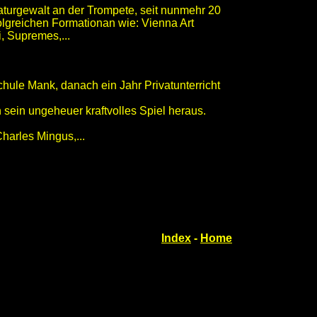
aturgewalt an der Trompete, seit nunmehr 20
olgreichen Formationan wie: Vienna Art
, Supremes,...
hule Mank, danach ein Jahr Privatunterricht
 sein ungeheuer kraftvolles Spiel heraus.
harles Mingus,...
Index
-
Home