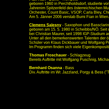
geboren 1960 in Perchtholdsdorf, studierte v
Jahrenim Spitzenfeld des österreichischen Mu
Orchester, Count Basic, VSOP, Carla Bley, Ch
Am 5. Jänner 2006 verstab Bumi Fian in Wien
Clemens Salesny
- Saxophon und Bassclarin
geboren am 15. 5. 1980 in Scheibbs/NÖ. Seit 
bei Christian Maurer, seit 1998 IGP-Studium an
Unter all den bemerkenswerten Talenten der ös
Schüler von Klaus Dickbauer und Wolfgang Pu
Im Programm finden sich viele Eigenkompositio
Thomas Froschauer
- Schlagzeug
Bereits Auftritte mit Wolfgang Puschnig, Mich
Bernhard Osanna
- Bass
Div. Auftritte im Wr. Jazzland, Porgy & Bess 