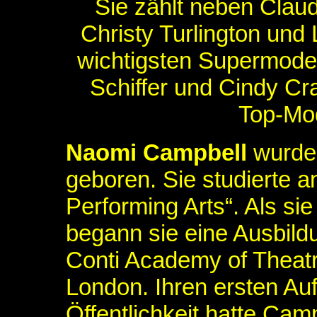
Sie zählt neben Claud
Christy Turlington und 
wichtigsten Supermode
Schiffer und Cindy Cr
Top-Mod
Naomi Campbell
wurde 
geboren. Sie studierte 
Performing Arts“. Als sie
begann sie eine Ausbildu
Conti Academy of Theatr
London. Ihren ersten Auft
Öffentlichkeit hatte Cam