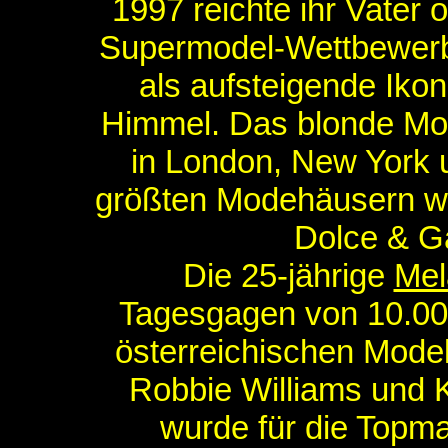
1997 reichte ihr Vater 
Supermodel-Wettbewerb ei
als aufsteigende Iko
Himmel. Das blonde Mode
in London, New York u
größten Modehäusern wi
Dolce & G
Die 25-jährige
Mel
Tagesgagen von 10.000
österreichischen Model
Robbie Williams und K
wurde für die Topma