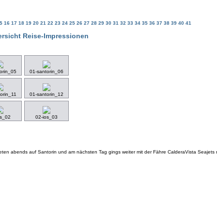
15
16
17
18
19
20
21
22
23
24
25
26
27
28
29
30
31
32
33
34
35
36
37
38
39
40
41
rsicht Reise-Impressionen
orin_05
01-santorin_06
orin_11
01-santorin_12
os_02
02-ios_03
eten abends auf Santorin und am nächsten Tag gings weiter mit der Fähre CalderaVista Seajets