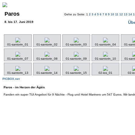
Paros
Gehe zu Seite: 1
2
3
4
5
6
7
8
9
10
11
12
13
14
Übe
8. bis 17. Juni 2019
01-santorin_01
01-santorin_02
01-santorin_03
01-santorin_04
01-sant
01-santorin_07
01-santorin_08
01-santorin_09
01-santorin_10
01-sant
01-santorin_13
01-santorin_14
01-santorin_15
02-ios_01
02-i
PICBOX.net
Paros - im Herzen der Ägäis
Fanden ein super TUI Angebot für 9 Nächte - Flug und Hotel Marinero um 547 Euros. Wir land