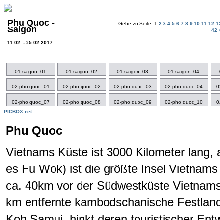
Phu Quoc -
Gehe zu Seite: 1
2
3
4
5
6
7
8
9
10
11
12
1
Saigon
42
11.02. - 25.02.2017
01-saigon_01
01-saigon_02
01-saigon_03
01-saigon_04
02-pho quoc_01
02-pho quoc_02
02-pho quoc_03
02-pho quoc_04
0
02-pho quoc_07
02-pho quoc_08
02-pho quoc_09
02-pho quoc_10
0
PICBOX.net
Phu Quoc
Vietnams Küste ist 3000 Kilometer lang
es Fu Wok) ist die größte Insel Vietnams 
ca. 40km vor der Südwestküste Vietnams,
km entfernte kambodschanische Festland
Koh Samui, hinkt deren touristischer Entw