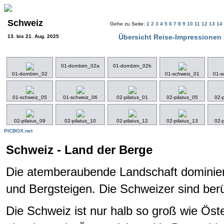
Schweiz
Gehe zu Seite: 1
2
3
4
5
6
7
8
9
10
11
12
13
14
Übersicht Reise-Impressionen
13. bis 21. Aug. 2025
01-dornbirn_02a
01-dornbirn_02b
01-dornbirn_02
01-schweiz_01
01-s
01-schweiz_05
01-schweiz_06
02-pilatus_01
02-pilatus_05
02-
02-pilatus_09
02-pilatus_10
02-pilatus_12
02-pilatus_13
02-
PICBOX.net
Schweiz - Land der Berge
Die atemberaubende Landschaft dominiert 
und Bergsteigen. Die Schweizer sind berü
Die Schweiz ist nur halb so groß wie Öste