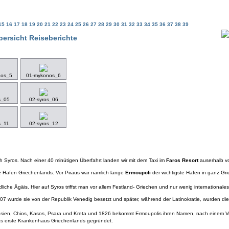
15
16
17
18
19
20
21
22
23
24
25
26
27
28
29
30
31
32
33
34
35
36
37
38
39
bersicht Reiseberichte
nos_5
01-mykonos_6
s_05
02-syros_06
s_11
02-syros_12
h Syros. Nach einer 40 minütigen Überfahrt landen wir mit dem Taxi im
Faros Resort
auserhalb v
te Hafen Griechenlands. Vor Piräus war nämlich lange
Ermoupoli
der wichtigste Hafen in ganz Gri
liche Ägäis. Hier auf Syros triffst man vor allem Festland- Griechen und nur wenig internationa
07 wurde sie von der Republik Venedig besetzt und später, während der Latinokratie, wurden 
leinasien, Chios, Kasos, Psara und Kreta und 1826 bekommt Ermoupolis ihren Namen, nach einem V
das erste Krankenhaus Griechenlands gegründet.