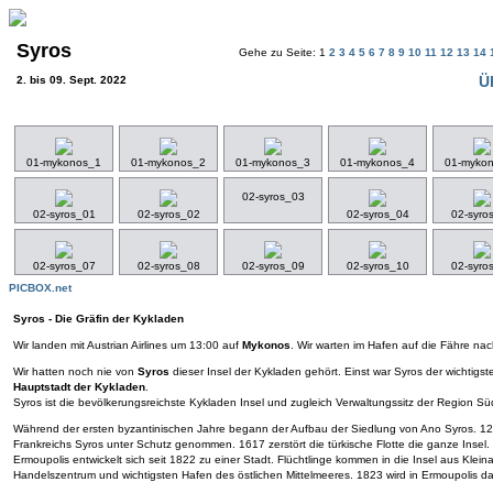
Syros
Gehe zu Seite: 1
2
3
4
5
6
7
8
9
10
11
12
13
14
Ü
2. bis 09. Sept. 2022
01-mykonos_1
01-mykonos_2
01-mykonos_3
01-mykonos_4
01-myko
02-syros_03
02-syros_01
02-syros_02
02-syros_04
02-syro
02-syros_07
02-syros_08
02-syros_09
02-syros_10
02-syro
PICBOX.net
Syros - Die Gräfin der Kykladen
Wir landen mit Austrian Airlines um 13:00 auf
Mykonos
. Wir warten im Hafen auf die Fähre nac
Wir hatten noch nie von
Syros
dieser Insel der Kykladen gehört. Einst war Syros der wichtigs
Hauptstadt der Kykladen
.
Syros ist die bevölkerungsreichste Kykladen Insel und zugleich Verwaltungssitz der Region Süd
Während der ersten byzantinischen Jahre begann der Aufbau der Siedlung von Ano Syros. 12
Frankreichs Syros unter Schutz genommen. 1617 zerstört die türkische Flotte die ganze Insel.
Ermoupolis entwickelt sich seit 1822 zu einer Stadt. Flüchtlinge kommen in die Insel aus K
Handelszentrum und wichtigsten Hafen des östlichen Mittelmeeres. 1823 wird in Ermoupolis 