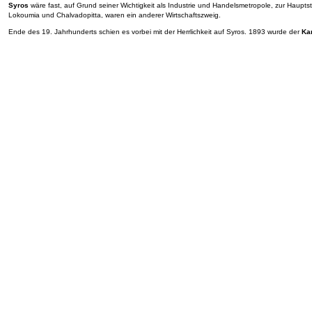
Syros
wäre fast, auf Grund seiner Wichtigkeit als Industrie und Handelsmetropole, zur Haupts
Lokoumia und Chalvadopitta, waren ein anderer Wirtschaftszweig.
Ende des 19. Jahrhunderts schien es vorbei mit der Herrlichkeit auf Syros. 1893 wurde der
Ka