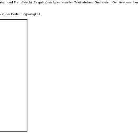
ch und Französisch). Es gab Kristallglashersteller, Textilfabriken, Gerbereien, Gemüsedosenhers
k in der Bedeutungslosigkeit.