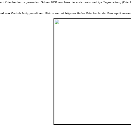
tadt Griechenlands geworden. Schon 1831 erschien die erste zweisprachige Tageszeitung (Griechis
nal von Korinth
fertiggestellt und Piräus zum wichtigsten Hafen Griechenlands. Ermoupoli versan