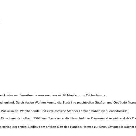
on Azolimnos. Zum Abendessen wandern wir 10 Minuten zum Ort Azolimnos.
echenland. Durch riesige Werften konnte die Stadt ihre prachtvollen Straßen und Gebäude finanz
les Publikum an. Wohlhabende und einflussreiche Athener Familien haben hier Feriendomizile.
die Einwohner Katholiken. 1566 kam Syros unter die Herrschaft der Osmanen aber während des O
orschlag der ersten Siedler, dem antiken Gott des Handels Hermes zur Ehre. Ermoupolis wächst 