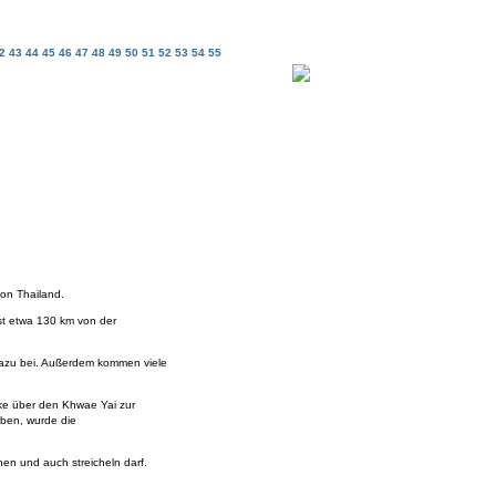
42
43
44
45
46
47
48
49
50
51
52
53
54
55
von Thailand.
st etwa 130 km von der
 dazu bei. Außerdem kommen viele
ke über den Khwae Yai zur
rben, wurde die
hen und auch streicheln darf.