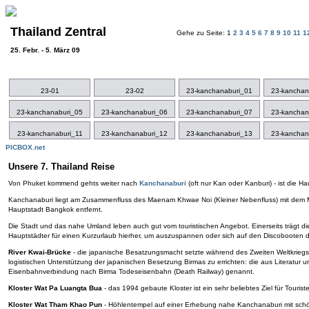
Thailand Zentral
Gehe zu Seite: 1
2
3
4
5
6
7
8
9
10
11
1
25. Febr. - 5. März 09
23-01
23-02
23-kanchanaburi_01
23-kanchan
23-kanchanaburi_05
23-kanchanaburi_06
23-kanchanaburi_07
23-kanchan
23-kanchanaburi_11
23-kanchanaburi_12
23-kanchanaburi_13
23-kanchan
PICBOX.net
Unsere 7. Thailand Reise
Von Phuket kommend gehts weiter nach
Kanchanaburi
(oft nur Kan oder Kanburi) - ist die 
Kanchanaburi liegt am Zusammenfluss des Maenam Khwae Noi (Kleiner Nebenfluss) mit dem M
Hauptstadt Bangkok entfernt.
Die Stadt und das nahe Umland leben auch gut vom touristischen Angebot. Einerseits trägt 
Hauptstädter für einen Kurzurlaub hierher, um auszuspannen oder sich auf den Discobooten
River Kwai-Brücke
- die japanische Besatzungsmacht setzte während des Zweiten Weltkriegs
logistischen Unterstützung der japanischen Besetzung Birmas zu errichten: die aus Literatur
Eisenbahnverbindung nach Birma Todeseisenbahn (Death Railway) genannt.
Kloster Wat Pa Luangta Bua
- das 1994 gebaute Kloster ist ein sehr beliebtes Ziel für Touri
Kloster Wat Tham Khao Pun
- Höhlentempel auf einer Erhebung nahe Kanchanaburi mit schö