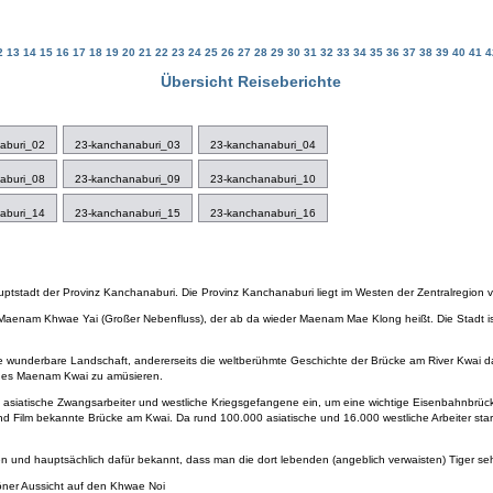
2
13
14
15
16
17
18
19
20
21
22
23
24
25
26
27
28
29
30
31
32
33
34
35
36
37
38
39
40
41
Übersicht Reiseberichte
aburi_02
23-kanchanaburi_03
23-kanchanaburi_04
aburi_08
23-kanchanaburi_09
23-kanchanaburi_10
aburi_14
23-kanchanaburi_15
23-kanchanaburi_16
Hauptstadt der Provinz Kanchanaburi. Die Provinz Kanchanaburi liegt im Westen der Zentralregion 
aenam Khwae Yai (Großer Nebenfluss), der ab da wieder Maenam Mae Klong heißt. Die Stadt i
die wunderbare Landschaft, andererseits die weltberühmte Geschichte der Brücke am River Kwai
 des Maenam Kwai zu amüsieren.
 asiatische Zwangsarbeiter und westliche Kriegsgefangene ein, um eine wichtige Eisenbahnbrüc
 und Film bekannte Brücke am Kwai. Da rund 100.000 asiatische und 16.000 westliche Arbeiter sta
sten und hauptsächlich dafür bekannt, dass man die dort lebenden (angeblich verwaisten) Tiger se
ner Aussicht auf den Khwae Noi