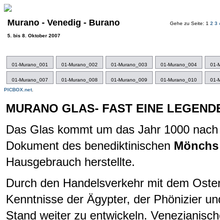
Murano - Venedig - Burano
Gehe zu Seite: 1
2
3
5. bis 8. Oktober 2007
01-Murano_001
01-Murano_002
01-Murano_003
01-Murano_004
01-
01-Murano_007
01-Murano_008
01-Murano_009
01-Murano_010
01-
PICBOX.net
.
MURANO GLAS- FAST EINE LEGEND
Das Glas kommt um das Jahr 1000 nach Ve
Dokument des benediktinischen
Mönchs 
Hausgebrauch herstellte.
Durch den Handelsverkehr mit dem Osten 
Kenntnisse der Ägypter, der Phönizier u
Stand weiter zu entwickeln. Venezianisch