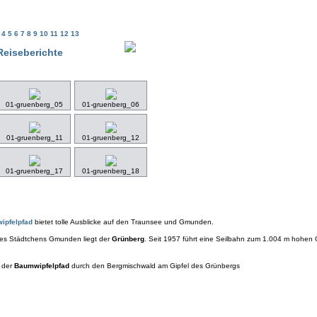
3
4
5
6
7
8
9
10
11
12
13
Reiseberichte
01-gruenberg_05
01-gruenberg_06
01-gruenberg_11
01-gruenberg_12
01-gruenberg_17
01-gruenberg_18
ipfelpfad
bietet tolle Ausblicke auf den Traunsee und Gmunden.
des Städtchens Gmunden liegt der
Grünberg
. Seit 1957 führt eine Seilbahn zum 1.004 m hohen
h der
Baumwipfelpfad
durch den Bergmischwald am Gipfel des Grünbergs