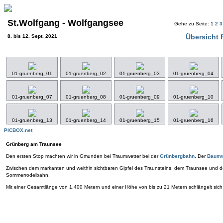
St.Wolfgang - Wolfgangsee
Gehe zu Seite: 1
2
Übersicht 
8. bis 12. Sept. 2021
01-gruenberg_01
01-gruenberg_02
01-gruenberg_03
01-gruenberg_04
01-gruenberg_07
01-gruenberg_08
01-gruenberg_09
01-gruenberg_10
01-gruenberg_13
01-gruenberg_14
01-gruenberg_15
01-gruenberg_16
PICBOX.net
Grünberg am Traunsee
Den ersten Stop machten wir in Gmunden bei Traumwetter bei der
Grünbergbahn
. Der
Baumw
Zwischen dem markanten und weithin sichtbaren Gipfel des Traunsteins, dem Traunsee und 
Sommerrodelbahn.
Mit einer Gesamtlänge von 1.400 Metern und einer Höhe von bis zu 21 Metern schlängelt sic